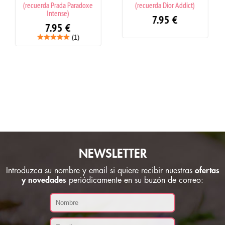
oxe
(recuerda Dior Addict)
(recuerda Good Girl Carolina
Herrera)
7.95
€
7.95
€
NEWSLETTER
Introduzca su nombre y email si quiere recibir nuestras
ofertas
y novedades
periódicamente en su buzón de correo: