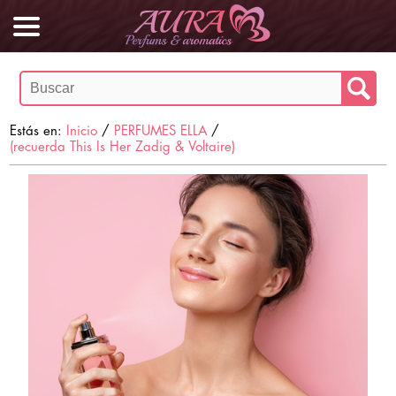
Estás en:
Inicio
/
PERFUMES ELLA
/
(recuerda This Is Her Zadig & Voltaire)