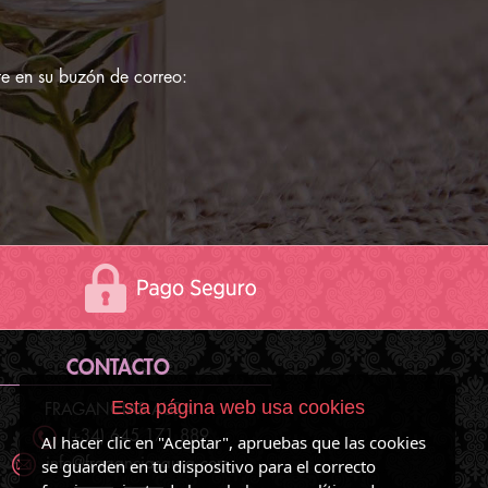
e en su buzón de correo:
CONTACTO
Esta página web usa cookies
FRAGANCIAS AURA
(+34) 645 171 889
Al hacer clic en "Aceptar", apruebas que las cookies
se guarden en tu dispositivo para el correcto
info@fraganciasaura.com