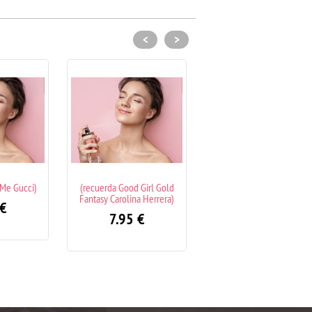
<
>
d Girl Gold
(recuerda Divine Elixir Jean
(recuerda Kaos Tous)
ina Herrera)
Paul Gaultier)
7.95
€
5
€
7.95
€