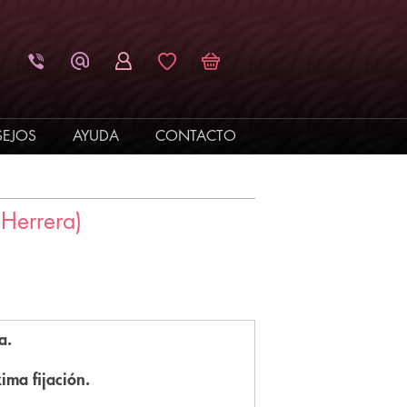
EJOS
AYUDA
CONTACTO
Herrera)
a.
ima fijación.