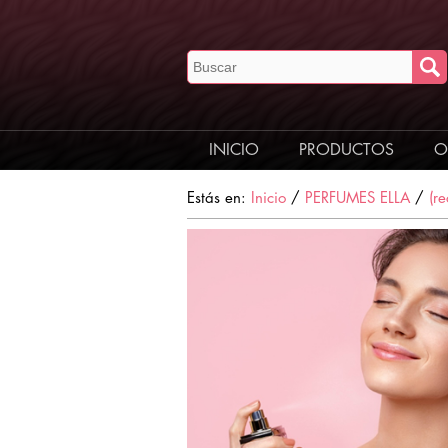
INICIO
PRODUCTOS
O
Estás en:
Inicio
/
PERFUMES ELLA
/
(r