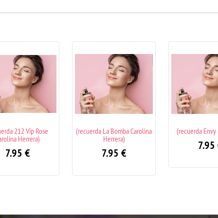
erda La Bomba Carolina
(recuerda Envy Me Gucci)
(recuerda Goo
Herrera)
Fantasy Carol
7.95
€
7.95
€
7.9