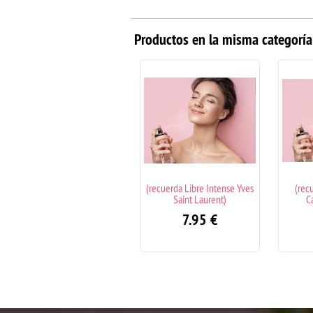
Productos en la misma categoría
(recuerda Libre Intense Yves
(recuerda 212 Vip Rose
(recu
Saint Laurent)
Carolina Herrera)
7.95
€
7.95
€