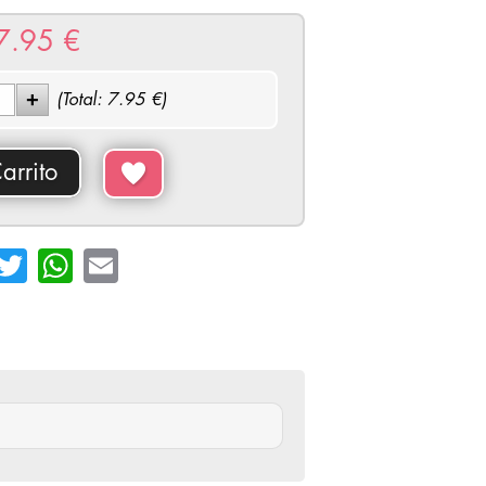
7.95
€
(Total:
7.95
€)
arrito
cebook
Twitter
WhatsApp
Email