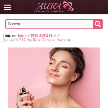
Estás en:
Inicio
/
PERFUMES ELLA
/
(recuerda 212 Vip Rose Carolina Herrera)