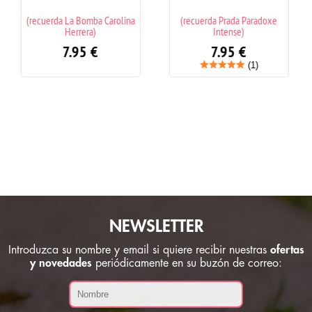
lina
(recuerda Prada Paradoxe
(recuerda Kaos Tous)
Intense)
7.95
€
7.95
€
(1)
NEWSLETTER
Introduzca su nombre y email si quiere recibir nuestras
ofertas
y novedades
periódicamente en su buzón de correo: