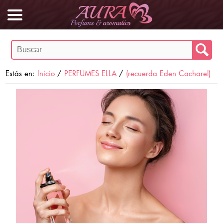
Estás en:
Inicio
/
PERFUMES ELLA
/
(recuerda Eden Cacharel)