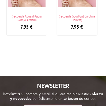
a
(recuerda Good Girl Carolina
(recuerda Dior Addict)
Herrera)
7.95
€
7.95
€
NEWSLETTER
Introduzca su nombre y email si quiere recibir nuestras
ofertas
y novedades
periódicamente en su buzón de correo: