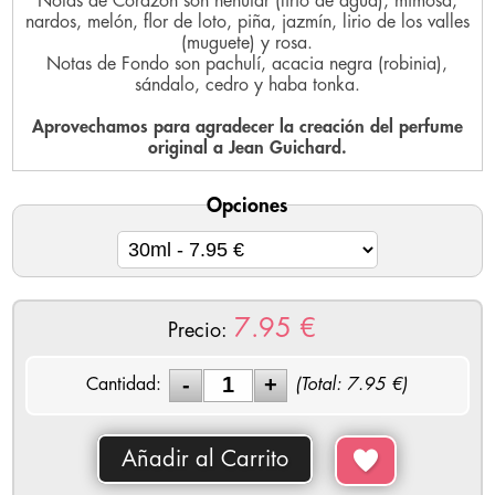
Notas de Corazón son nenúfar (lirio de agua), mimosa,
nardos, melón, flor de loto, piña, jazmín, lirio de los valles
(muguete) y rosa.
Notas de Fondo son pachulí, acacia negra (robinia),
sándalo, cedro y haba tonka.
Aprovechamos para agradecer la creación del perfume
original a Jean Guichard.
Opciones
7.95
€
Precio:
Cantidad:
(Total:
7.95
€)
Añadir al Carrito