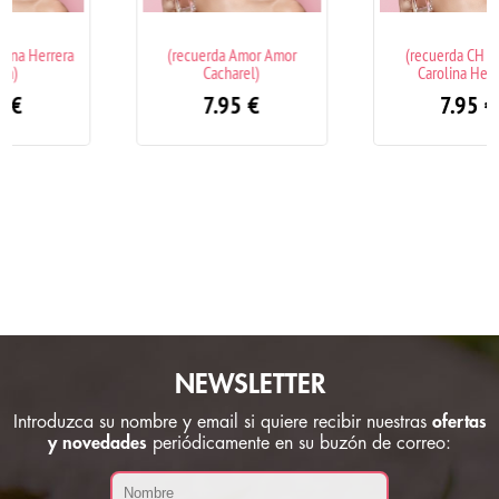
(recuerda Amor Amor
(recuerda CH Woman
Cacharel)
Carolina Herrera)
7.95
€
7.95
€
NEWSLETTER
Introduzca su nombre y email si quiere recibir nuestras
ofertas
y novedades
periódicamente en su buzón de correo: