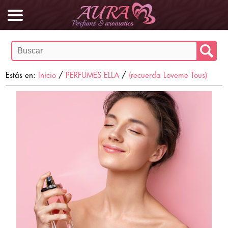
Estás en:
Inicio
/
PERFUMES ELLA
/
(recuerda Loveme Tous)