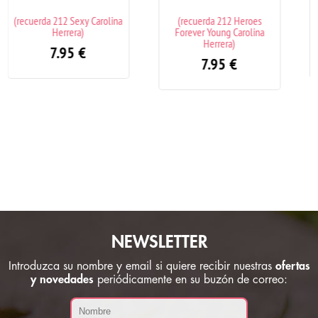
a
(recuerda 212 Heroes
(recuerda Agua de Rocío
Forever Young Carolina
Victorio & Lucchino)
Herrera)
7.95
€
7.95
€
NEWSLETTER
Introduzca su nombre y email si quiere recibir nuestras
ofertas
y novedades
periódicamente en su buzón de correo: