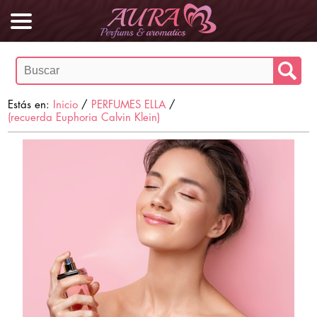
Estás en:
Inicio
/
PERFUMES ELLA
/
(recuerda Euphoria Calvin Klein)