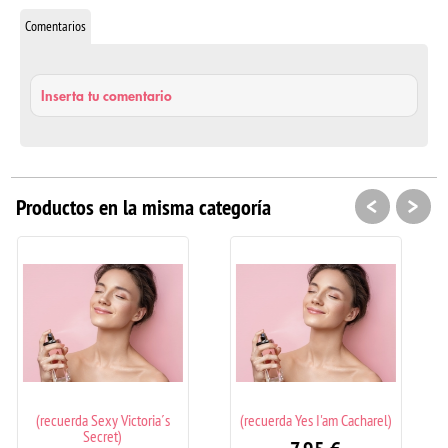
Comentarios
Inserta tu comentario
<
>
Productos en la misma categoría
s
(recuerda Yes I'am Cacharel)
(recuerda Good Girl Carolina
Herrera)