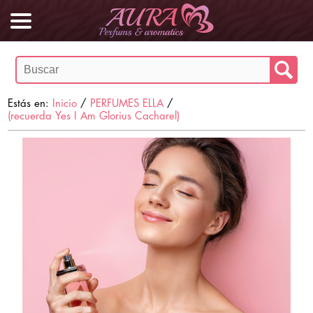
Estás en:
Inicio
/
PERFUMES ELLA
/
(recuerda Yes I Am Glorius Cacharel)