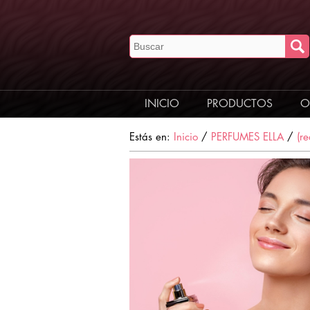
INICIO
PRODUCTOS
O
Estás en:
Inicio
/
PERFUMES ELLA
/
(r