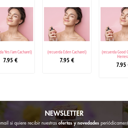
uerda Eden Cacharel)
(recuerda Good Girl Carolina
(recuerda Pra
Herrera)
Inten
7.95
€
7.95
€
7.9
NEWSLETTER
ail si quiere recibir nuestras
ofertas y novedades
periódicament