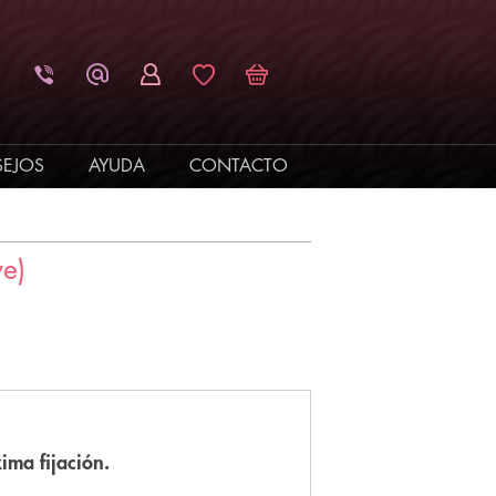
EJOS
AYUDA
CONTACTO
e)
ima fijación.