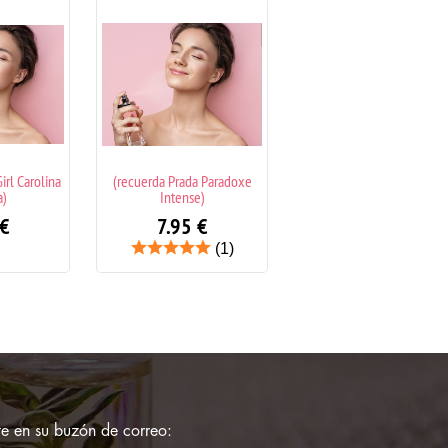
da Paradoxe
(recuerda 212 Vip Rose
(recuerda Pleasures Es
se)
Carolina Herrera)
Lauder)
5
€
7.95
€
7.95
€
(1)
e en su buzón de correo: