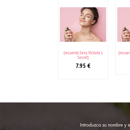
(recuerda Sexy Victoria´s
(recuerda Yes I'am Cacharel)
(rec
Secret)
7.95
€
7.95
€
Introduzca su nombre y em