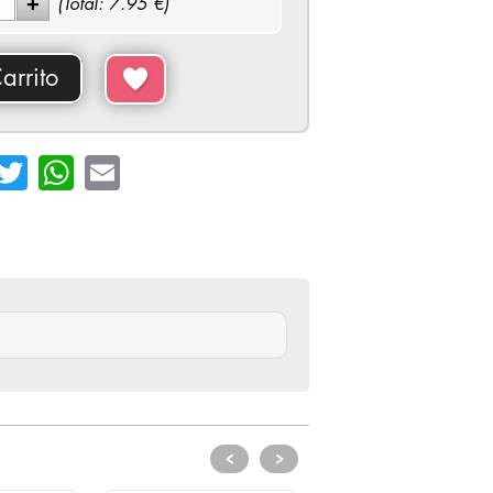
(Total:
7.95
€)
arrito
cebook
Twitter
WhatsApp
Email
<
>