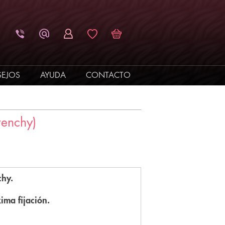
EJOS
AYUDA
CONTACTO
venchy)
nchy.
ima fijación.