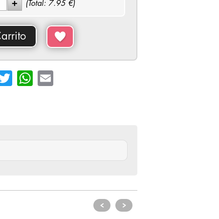
(Total:
7.95
€)
arrito
cebook
Twitter
WhatsApp
Email
<
>