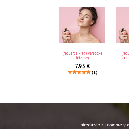
(recuerda Prada Paradoxe
(recuerda Zadig Eau de
(recu
Intense)
Parfum Zadig & Voltaire)
7.95
€
7.95
€
(1)
Introduzca su nombre y em