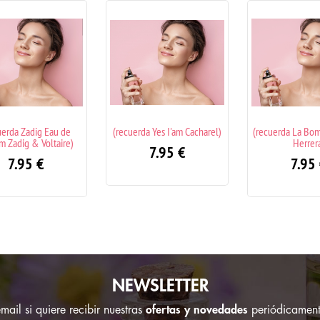
erda Yes I'am Cacharel)
(recuerda La Bomba Carolina
(recuerda 2
Herrera)
Carolina 
7.95
€
7.95
€
7.9
NEWSLETTER
ail si quiere recibir nuestras
ofertas y novedades
periódicament