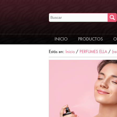
INICIO
PRODUCTOS
O
Estás en:
Inicio
/
PERFUMES ELLA
/
(r