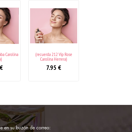
12 Vip Rose
(recuerda Kaos Tous)
(recuerda Good Girl Caro
Herrera)
Herrera)
7.95
€
5
€
7.95
€
e en su buzón de correo: