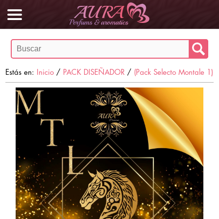
Estás en:
Inicio
/
PACK DISEÑADOR
/
(Pack Selecto Montale 1)