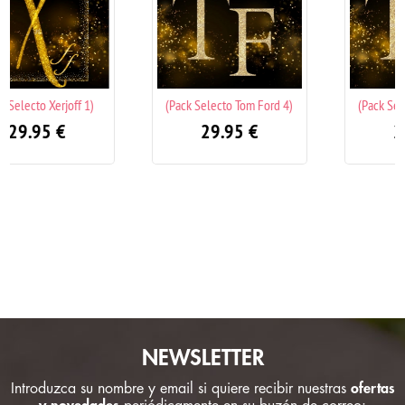
(Pack Selecto Tom Ford 4)
(Pack Selecto Tom Ford 3)
29.95
€
29.95
€
NEWSLETTER
Introduzca su nombre y email si quiere recibir nuestras
ofertas