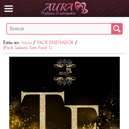
Estás en:
Inicio
/
PACK DISEÑADOR
/
(Pack Selecto Tom Ford 1)