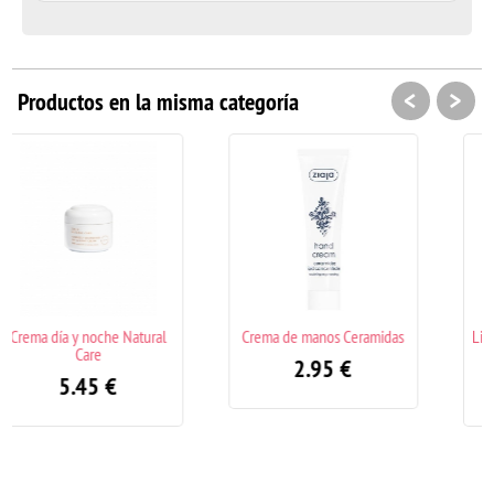
<
>
Productos en la misma categoría
al
Crema de manos Ceramidas
Lifting Solución Crema facial
de noche antiarrugas
2.95
€
6.95
€