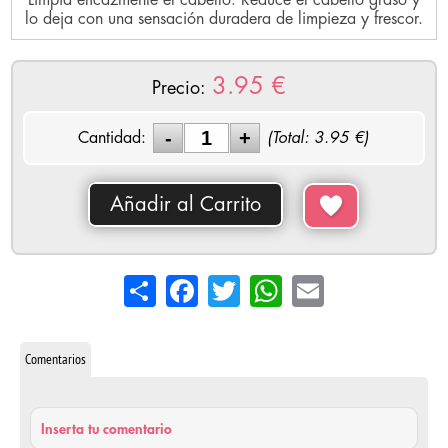
Limpia eficazmente el cabello. Reduce el cabello graso y
lo deja con una sensación duradera de limpieza y frescor.
3.95
€
Precio:
Cantidad:
(Total:
3.95
€)
Añadir al Carrito
Share
Facebook
Twitter
WhatsApp
Email
Comentarios
Inserta tu comentario