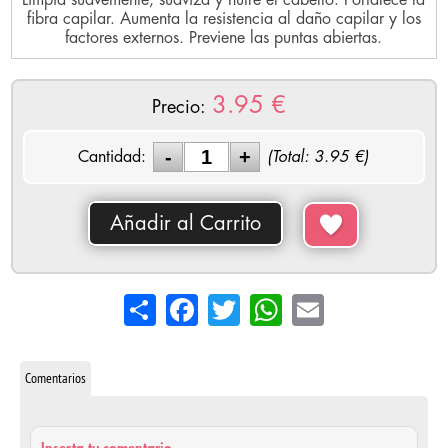
Limpia suavemente, suaviza y nutre el cabello. Fortalece la
fibra capilar. Aumenta la resistencia al daño capilar y los
factores externos. Previene las puntas abiertas.
3.95
€
Precio:
Cantidad:
(Total:
3.95
€)
Añadir al Carrito
Share
Facebook
Twitter
WhatsApp
Email
Comentarios