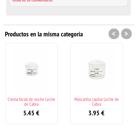
Inserta tu comentario
<
>
Productos en la misma categoría
Leche
Mascarilla capilar Leche de
Lifting Solución Sérum de
Cabra
ojos y labios
3.95
€
5.95
€