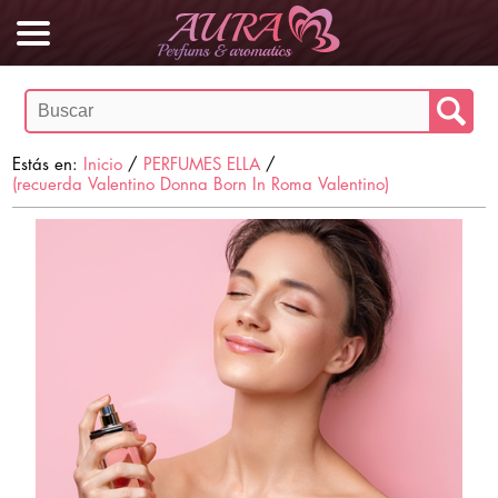
Estás en:
Inicio
/
PERFUMES ELLA
/
(recuerda Valentino Donna Born In Roma Valentino)