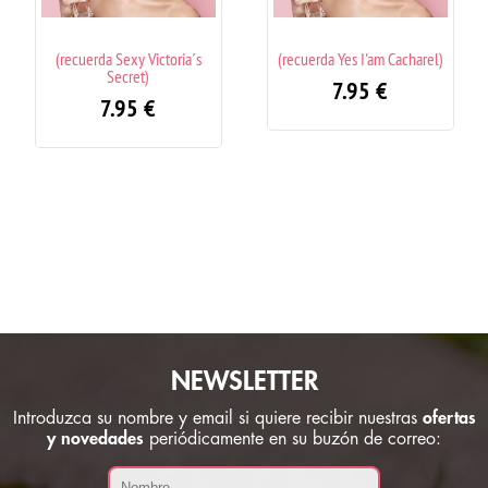
exy Victoria´s
(recuerda Yes I'am Cacharel)
(recuerda A Dro
cret)
Issey Miy
7.95
€
95
€
7.95
NEWSLETTER
Introduzca su nombre y email si quiere recibir nuestras
ofertas
y novedades
periódicamente en su buzón de correo: