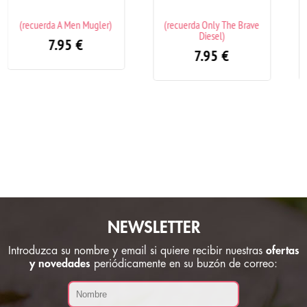
(recuerda Only The Brave
(recuerda Light Blue Pour
Diesel)
Homme Dolce & Gabbana)
7.95
€
7.95
€
NEWSLETTER
Introduzca su nombre y email si quiere recibir nuestras
ofertas
y novedades
periódicamente en su buzón de correo: