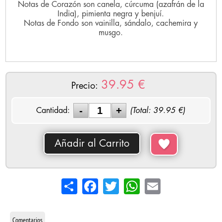
Notas de Corazón son canela, cúrcuma (azafrán de la
India), pimienta negra y benjuí.
Notas de Fondo son vainilla, sándalo, cachemira y
musgo.
39.95
€
Precio:
Cantidad:
(Total:
39.95
€)
Añadir al Carrito
Share
Facebook
Twitter
WhatsApp
Email
Comentarios