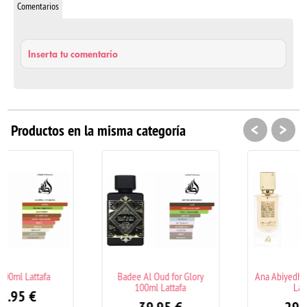
Comentarios
Inserta tu comentario
<
>
Productos en la misma categoría
Badee Al Oud for Glory
Ana Abiyedh Poudrée 60ml
100ml Lattafa
Lattafa
39.95
€
29.95
€