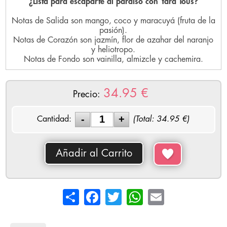
¿Lista para escaparte al paraíso con Yara Tous?
Notas de Salida son mango, coco y maracuyá (fruta de la
pasión).
Notas de Corazón son jazmín, flor de azahar del naranjo
y heliotropo.
Notas de Fondo son vainilla, almizcle y cachemira.
34.95
€
Precio:
Cantidad:
(Total:
34.95
€)
Añadir al Carrito
Share
Facebook
Twitter
WhatsApp
Email