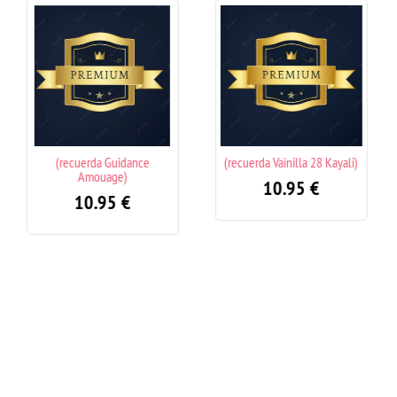
(recuerda Vainilla 28 Kayali)
(recuerda I Want Choo
Forever Jimmy Choo)
10.95
€
10.95
€