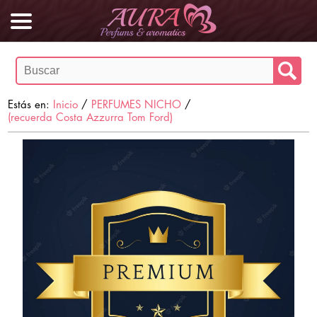
Estás en:
Inicio
/
PERFUMES NICHO
/
(recuerda Costa Azzurra Tom Ford)