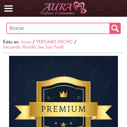
Estás en:
Inicio
/
PERFUMES NICHO
/
(recuerda Vainilla Sex Tom Ford)