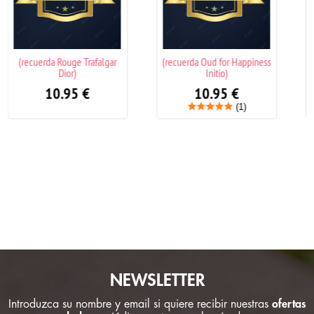
r
(recuerda Oud for Happiness
(recuerda Babycat Yves Saint
Initio)
Laurent)
10.95
€
10.95
€
(1)
NEWSLETTER
Introduzca su nombre y email si quiere recibir nuestras
ofertas