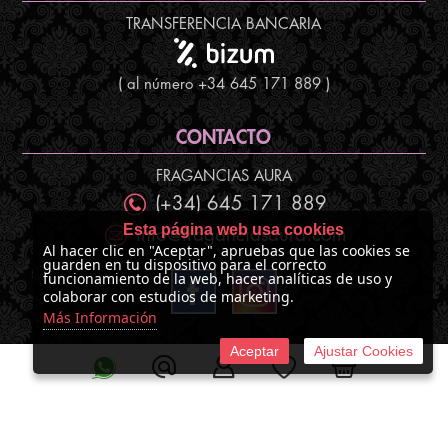
TRANSFERENCIA BANCARIA
( al número +34 645 171 889 )
CONTACTO
FRAGANCIAS AURA
(+34) 645 171 889
Esta página web usa cookies
info@fraganciasaura.com
Al hacer clic en "Aceptar", apruebas que las cookies se
guarden en tu dispositivo para el correcto
funcionamiento de la web, hacer analíticas de uso y
colaborar con estudios de marketing.
Más Información
Aceptar
Ajustar Cookies
©
2026 Fragancias Aura
Tienda online creada por http://www.urbecom.com