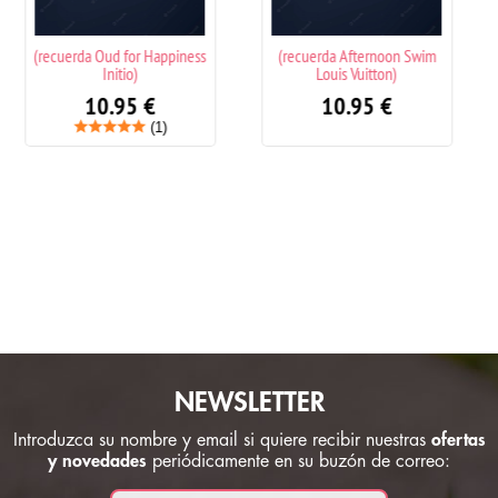
ness
(recuerda Afternoon Swim
(recuerda I Want Choo
Louis Vuitton)
Forever Jimmy Choo)
10.95
€
10.95
€
NEWSLETTER
Introduzca su nombre y email si quiere recibir nuestras
ofertas
y novedades
periódicamente en su buzón de correo: