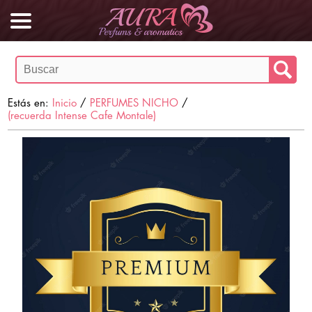
Estás en:
Inicio
/
PERFUMES NICHO
/
(recuerda Intense Cafe Montale)