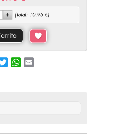
(Total:
10.95
€)
arrito
cebook
Twitter
WhatsApp
Email