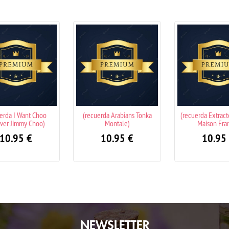
cuerda Arabians Tonka
(recuerda Extracto Baccarat
(recuerda Amb
Montale)
Maison Francis)
10.
10.95
€
10.95
€
NEWSLETTER