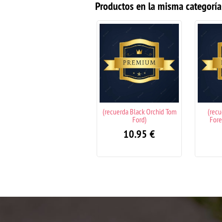
Productos en la misma categoría
(recuerda Black Orchid Tom
(recuerda I Want Choo
(re
Ford)
Forever Jimmy Choo)
10.95
€
10.95
€