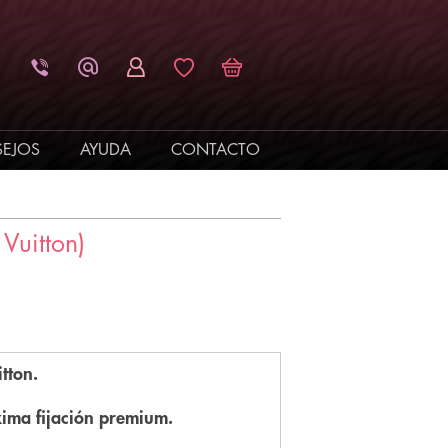
EJOS
AYUDA
CONTACTO
Vuitton)
tton.
xima fijación premium.