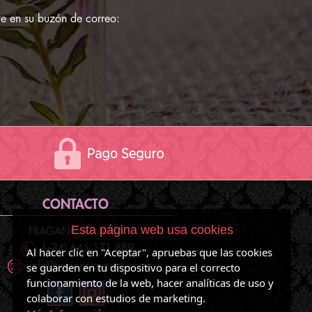
e en su buzón de correo:
CONTACTO
Esta página web usa cookies
FRAGANCIAS AURA
(+34) 645 171 889
Al hacer clic en "Aceptar", apruebas que las cookies
se guarden en tu dispositivo para el correcto
info@fraganciasaura.com
funcionamiento de la web, hacer analíticas de uso y
colaborar con estudios de marketing.