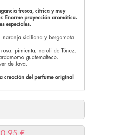
ancia fresca, cítrica y muy
or. Enorme proyección aromática.
ones especiales.
 naranja siciliana y bergamota
rosa, pimienta, neroli de Túnez,
cardamomo guatemalteco.
ver de Java.
 creación del perfume original
10.95
€