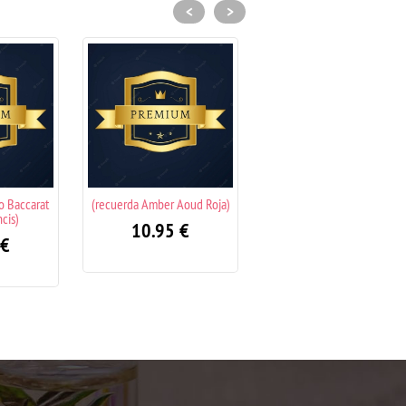
<
>
er Aoud Roja)
(recuerda Yara Rosa Lattafa)
(recuerda Bleecker Stree
9 La Bichota Karol G
95
€
10.95
€
10.95
€