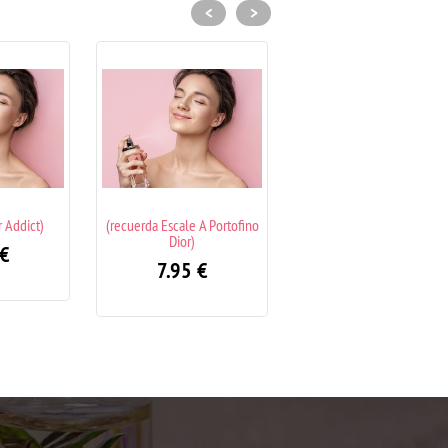
<
>
e A Portofino
(recuerda Sexy Victoria´s
(recuerda Good Girl Carol
)
Secret)
Herrera)
€
7.95
€
7.95
€