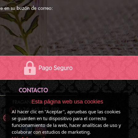
e en su buzón de correo:
CONTACTO
Esta página web usa cookies
FRAGANCIAS AURA
(+34) 645 171 889
Al hacer clic en "Aceptar", apruebas que las cookies
se guarden en tu dispositivo para el correcto
info@fraganciasaura.com
funcionamiento de la web, hacer analíticas de uso y
colaborar con estudios de marketing.