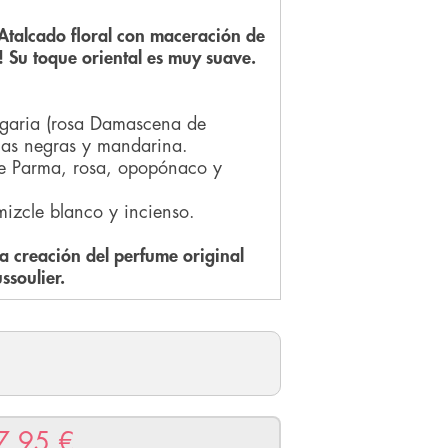
 Atalcado floral con maceración de
! Su toque oriental es muy suave.
lgaria (rosa Damascena de
ellas negras y mandarina.
de Parma, rosa, opopónaco y
mizcle blanco y incienso.
 creación del perfume original
ssoulier.
7.95
€