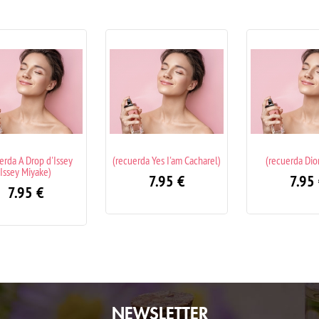
rda Yes I'am Cacharel)
(recuerda Dior Addict)
(recuerda Escal
Dior
7.95
€
7.95
€
7.95
NEWSLETTER