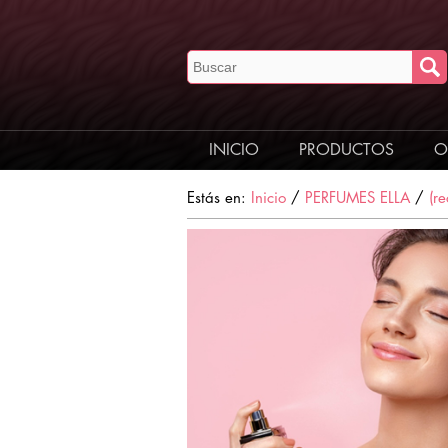
INICIO
PRODUCTOS
O
Estás en:
Inicio
/
PERFUMES ELLA
/
(r