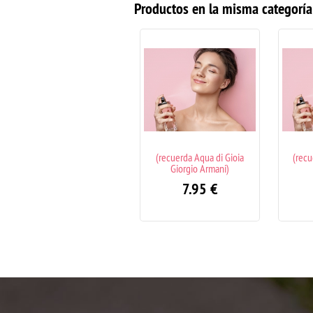
Productos en la misma categoría
(recuerda Aqua di Gioia
(recuerda A Drop d'Issey
(recue
Giorgio Armani)
Issey Miyake)
7.95
€
7.95
€