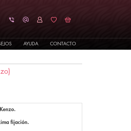
EJOS
AYUDA
CONTACTO
nzo)
 Kenzo.
ima fijación.