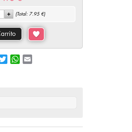
(Total:
7.95
€)
arrito
cebook
Twitter
WhatsApp
Email