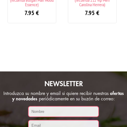
Wood
(recuerda 212 Vip Men
(recuerda 212 Men Carolina
Carolina Herrera)
Herrera)
7.95
€
7.95
€
NEWSLETTER
Introduzca su nombre y email si quiere recibir nuestras
ofertas
y novedades
periódicamente en su buzón de correo: