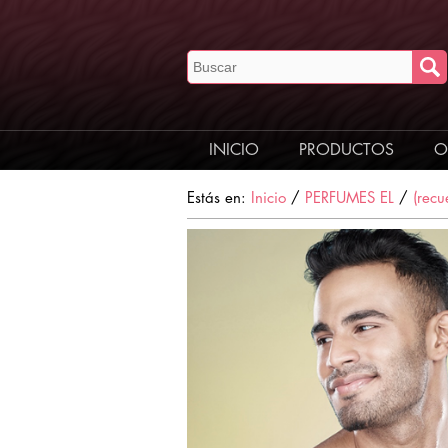
INICIO
PRODUCTOS
O
Estás en:
Inicio
/
PERFUMES EL
/
(rec