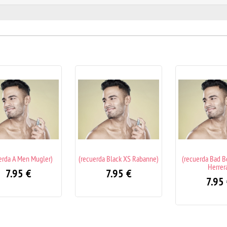
erda Black XS Rabanne)
(recuerda Bad Boy Carolina
(recuerda Al
Herrera)
Sport C
7.95
€
7.95
€
7.9