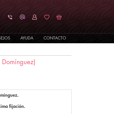
EJOS
AYUDA
CONTACTO
o Domínguez)
omínguez.
ima fijación.