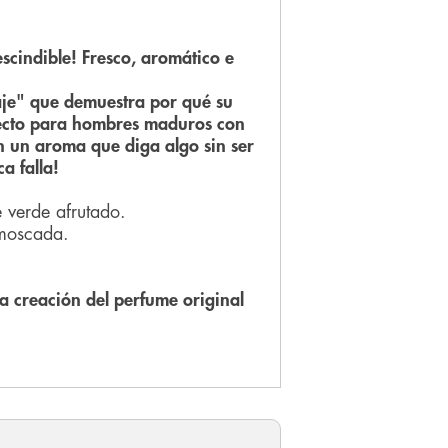
scindible! Fresco, aromático e
aje" que demuestra por qué su
rfecto para hombres maduros con
 un aroma que diga algo sin ser
a falla!
 verde afrutado.
moscada.
 creación del perfume original