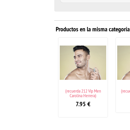
Productos en la misma categoría
(recuerda 212 Vip Men
(recuerda A Men Mugler)
(recu
Carolina Herrera)
7.95
€
7.95
€