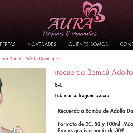
FERTAS
NOVEDADES
QUIENES SOMOS
CONS
uerda Bambú Adolfo Domínguez)
(recuerda Bambú Adolf
Ref.:
Fabricante: fraganciasaura
Recuerda a Bambú de Adolfo D
Formato de 30, 50 y 100ml. Máx
Envíos gratis a partir de 30€.