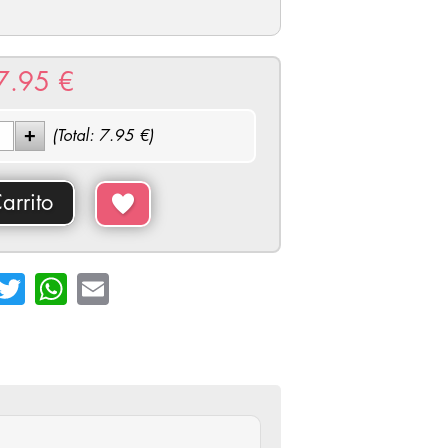
7.95
€
(Total:
7.95
€)
arrito
cebook
Twitter
WhatsApp
Email