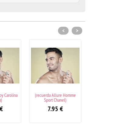
<
>
lure Homme
(recuerda Armani Code)
(recuerda Bleu de Chan
hanel)
7.95
€
7.95
€
5
€